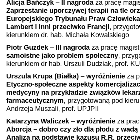
Alicja Bańczyk
–
II nagroda
za pracę magis
Zaprzestanie uporczywej terapii na tle or
Europejskiego Trybunału Praw Człowieka
Lambert i inni przeciwko Francji
, przygot
kierunkiem dr. hab. Michała Kowalskiego
Piotr Guzdek
–
III nagroda
za pracę magist
samoistne jako problem społeczny
, przy
kierunkiem dr hab. Urszuli Dudziak, prof. K
Urszula Krupa (Białka)
–
wyróżnienie
za p
Etyczno-społeczne aspekty komercjalizac
medycyny na przykładzie związków lekar
farmaceutycznym
, przygotowaną pod kieru
Andrzeja Muszali, prof. UPJPII
Katarzyna Waliczek
–
wyróżnienie
za prac
Aborcja – dobro czy zło dla płodu z wad
Analiza na podstawie kazusu R.R. przeci