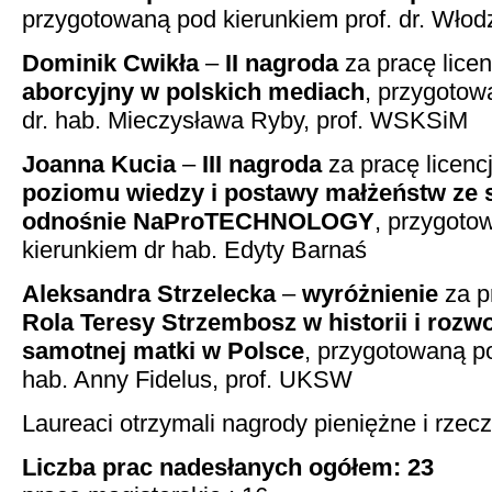
przygotowaną pod kierunkiem prof. dr. Włod
Dominik Cwikła
–
II nagroda
za pracę lice
aborcyjny w polskich mediach
, przygotow
dr. hab. Mieczysława Ryby, prof. WSKSiM
Joanna Kucia
–
III nagroda
za pracę licenc
poziomu wiedzy i postawy małżeństw ze s
odnośnie NaProTECHNOLOGY
, przygoto
kierunkiem dr hab. Edyty Barnaś
Aleksandra Strzelecka
–
wyróżnienie
za p
Rola Teresy Strzembosz w historii i roz
samotnej matki w Polsce
, przygotowaną p
hab. Anny Fidelus, prof. UKSW
Laureaci otrzymali nagrody pieniężne i rzec
Liczba prac nadesłanych ogółem: 23