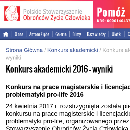
onal version
O nas
Antoni Zięba
Galerie
Filmy
Baza wiedzy
Ulotki
C
Strona Główna
/
Konkurs akademicki
/
Konkurs a
wyniki
Konkurs akademicki 2016 – wyniki
Konkurs na prace magisterskie i licencja
problematyki pro-life 2016
24 kwietnia 2017 r. rozstrzygnięta została p
konkursu na prace magisterskie i licencjacki
problematyki pro-life, organizowanego przez
Stowarzyszenie Obrońców Życia Człowieka.