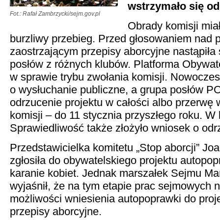
wstrzymało się od
Fot.: Rafał Zambrzycki/sejm.gov.pl
Obrady komisji mia
burzliwy przebieg. Przed głosowaniem nad 
zaostrzającym przepisy aborcyjne nastąpiła 
posłów z różnych klubów. Platforma Obywat
w sprawie trybu zwołania komisji. Nowoczes
o wysłuchanie publiczne, a grupa posłów PO
odrzucenie projektu w całości albo przerwę
komisji – do 11 stycznia przyszłego roku. W
Sprawiedliwość także złożyło wniosek o odrz
Przedstawicielka komitetu „Stop aborcji” J
zgłosiła do obywatelskiego projektu autopo
karanie kobiet. Jednak marszałek Sejmu Ma
wyjaśnił, że na tym etapie prac sejmowych n
możliwości wniesienia autopoprawki do proj
przepisy aborcyjne.