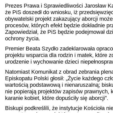
Prezes Prawa i Sprawiedliwości Jarosław Ka
że PiS doszedł do wniosku, iż przedsięwzięc
obywatelski projekt zakazujący aborcji moż
procesów, których efekt będzie dokładnie pr
Zapowiedział, że PiS będzie podejmował dzi
ochrony życia.
Premier Beata Szydło zadeklarowała oprac
projektu wsparcia dla rodzin i matek, które 
urodzenie i wychowanie dzieci niepełnospr
Natomiast Komunikat z obrad zebrania plen
Episkopatu Polski głosił: „Życie każdego czł
wartością podstawową i nienaruszalną; bisku
nie popierają projektów zapisów prawnych, k
karanie kobiet, które dopuściły się aborcji”.
Biskupi podkreślili, że instytucje Kościoła ni