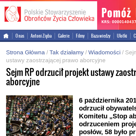
onal version
O nas
Antoni Zięba
Galerie
Filmy
Baza wiedzy
Ulotki
C
Strona Główna
/
Tak działamy
/
Wiadomości
/ Sej
ustawy zaostrzającej prawo aborcyjne
Sejm RP odrzucił projekt ustawy zaost
aborcyjne
6 października 20
odrzucił obywatels
Komitetu „Stop ab
odrzuceniem proj
posłów, 58 było pr