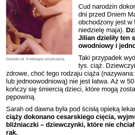
Cud narodzin dokon
dni przed Dniem M
obchodzony jest w
niedzielę maja).
Dz
Jilian dzieliły te
owodniowy i jedno
Taki przypadek wyd
Dziecko ok. 4 miesiące od poczęcia.
tys. ciąż. Dziewczyn
zdrowe, choć tego rodzaju ciąża (nazywana
lub jed­no­owo­dnio­wą) nie jest łatwa. Aż w
kończy się śmiercią dzieci, które mogą zos
pępowiną.
Sarah od dawna była pod ścisłą opieką leka
ciąży dokonano cesarskiego cięcia, wyj
bliźniaczki – dziewczynki, które nie chcia
rąk.