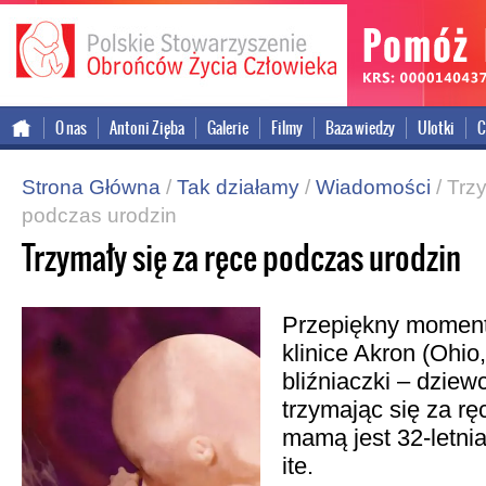
onal version
O nas
Antoni Zięba
Galerie
Filmy
Baza wiedzy
Ulotki
C
Strona Główna
/
Tak działamy
/
Wiadomości
/ Trz
podczas urodzin
Trzymały się za ręce podczas urodzin
Przepiękny moment
klinice Akron (Ohio
bliźniaczki – dziew
trzymając się za rę
mamą jest 32-letnia 
ite.